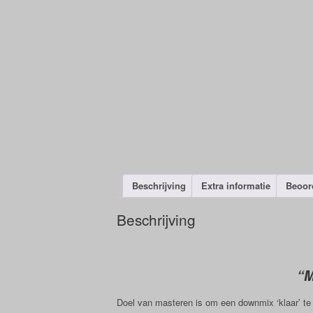
Beschrijving
Extra informatie
Beoord
Beschrijving
“M
Doel van masteren is om een downmix ‘klaar’ te 