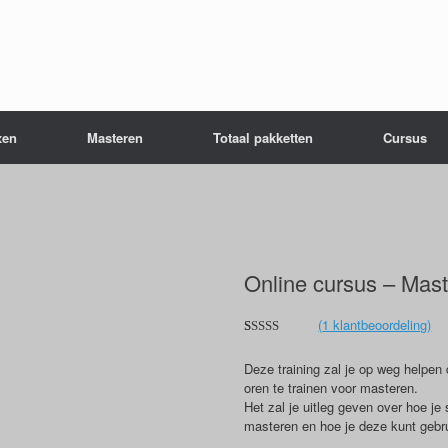
xen
Masteren
Totaal pakketten
Cursus
Online cursus – Mas
(
1
klantbeoordeling)
Waardering
1
5.00
op 5
Deze training zal je op weg helpe
gebaseerd
op
oren te trainen voor masteren.
klantbeoordeling
Het zal je uitleg geven over hoe je 
masteren en hoe je deze kunt gebr