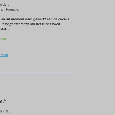
worden.
a informatie.
 op dit moment hard gewerkt aan de cursus.
later gerust terug om het te bestellen!
a.s. –
raad.
teren
s.”
dio CD.