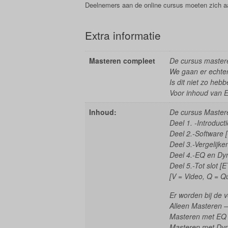
Deelnemers aan de online cursus moeten zich 
Extra informatie
Masteren compleet
De cursus mastere
We gaan er echter
Is dit niet zo he
Voor inhoud van 
Inhoud:
De cursus Mastere
Deel 1. -Introducti
Deel 2.-Software [
Deel 3.-Vergelijke
Deel 4.-EQ en Dyn
Deel 5.-Tot slot [E
[V = Video, Q = Q
Er worden bij de v
Alleen Masteren –
Masteren met EQ 
Masteren met Dyn