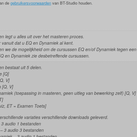
aan de
gebruikersvoorwaarden
van BT-Studio houden.
n legt u alles uit over het masteren proces.
 vanuit dat u EQ en Dynamiek al kent.
bben we de mogelijkheid om de cursussen EQ en/of Dynamiek tegen een 
EQ en Dynamiek zie desbetreffende cursussen.
n bestaat uit 5 delen.
e [Q]
Q, V]
n [Q, V]
amiek (toepassing in masteren, geen uitleg van bewerking zelf) [Q, V]
T]
uiz, ET = Examen Toets]
erschillende variaties verschillende downloads geleverd.
 3 audio 1 bestanden
– 3 audio 3 bestanden
amiek – 3 audio 1 bestanden