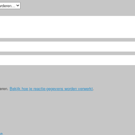
deren.
Bekijk hoe je reactie-gegevens worden verwerkt
.
e,