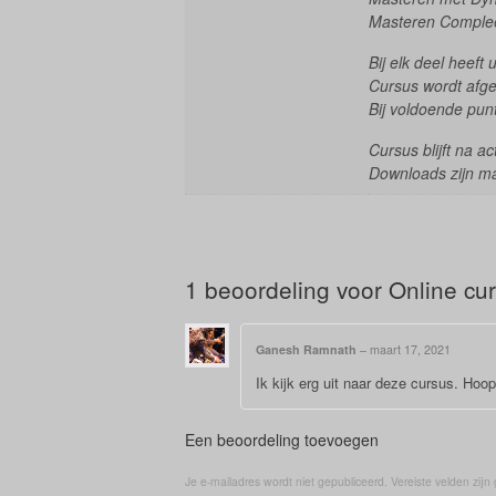
Masteren Complee
Bij elk deel heeft
Cursus wordt afge
Bij voldoende punt
Cursus blijft na a
Downloads zijn m
1 beoordeling voor
Online cu
Ganesh Ramnath
–
maart 17, 2021
Ik kijk erg uit naar deze cursus. Hoop 
Een beoordeling toevoegen
Je e-mailadres wordt niet gepubliceerd.
Vereiste velden zij