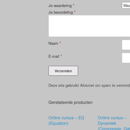
Je waardering
*
Je beoordeling
*
Naam
*
E-mail
*
Deze site gebruikt Akismet om spam te vermin
Gerelateerde producten
Online cursus – EQ
Online cursus –
(Equalizer)
Dynamiek
(Compressie, Gat