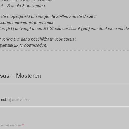
t – 3 audio 3 bestanden
 u de mogelijkheid om vragen te stellen aan de docent.
sloten met een examen toets.
en [ET] ontvangt u een BT-Studio certificaat (pdf) van deelname via de
ctivering 6 maand beschikbaar voor cursist.
aximaal 2x te downloaden.
rsus – Masteren
dat hij snel af is.
n gemarkeerd met
*