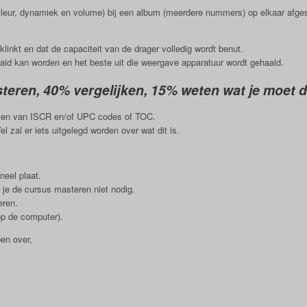
nkkleur, dynamiek en volume) bij een album (meerdere nummers) op elkaar afge
linkt en dat de capaciteit van de drager volledig wordt benut.
aid kan worden en het beste uit die weergave apparatuur wordt gehaald.
steren, 40% vergelijken, 15% weten wat je moet 
ken van ISCR en/of UPC codes of TOC.
 zal er iets uitgelegd worden over wat dit is.
neel plaat.
 je de cursus masteren niet nodig.
eren.
op de computer).
en over,