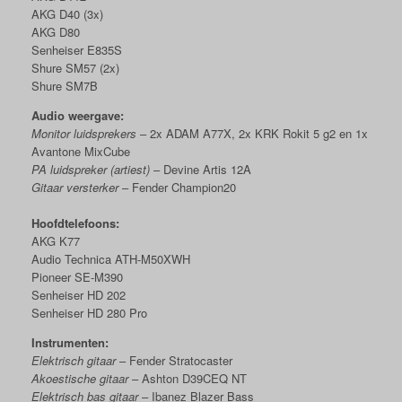
AKG D40 (3x)
AKG D80
Senheiser E835S
Shure SM57 (2x)
Shure SM7B
Audio weergave:
Monitor luidsprekers
– 2x ADAM A77X, 2x KRK Rokit 5 g2 en 1x
Avantone MixCube
PA luidspreker (artiest)
– Devine Artis 12A
Gitaar versterker
– Fender Champion20
Hoofdtelefoons:
AKG K77
Audio Technica ATH-M50XWH
Pioneer SE-M390
Senheiser HD 202
Senheiser HD 280 Pro
Instrumenten:
Elektrisch gitaar
– Fender Stratocaster
Akoestische gitaar
– Ashton D39CEQ NT
Elektrisch bas gitaar
– Ibanez Blazer Bass