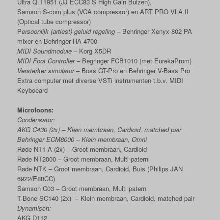
Ultra Q T1951 (JJ ECC83 S High Gain Buizen),
Samson S-com plus (VCA compressor) en ART PRO VLA II
(Optical tube compressor)
P
ersoonlijk (artiest) geluid regeling
– Behringer Xenyx 802 PA
mixer en Behringer HA 4700
MIDI Soundmodule
– Korg X5DR
MIDI Foot Controller
– Begringer FCB1010 (met EurekaProm)
Versterker simulator
– Boss GT-Pro en Behringer V-Bass Pro
Extra computer met diverse VSTi instrumenten t.b.v. MIDI
Keyboeard
Microfoons:
Condensator:
AKG C430 (2x) – Klein membraan, Cardioid, matched pair
Behringer ECM8000 – Klein membraan, Omni
Røde NT1-A (2x) – Groot membraan, Cardioid
Røde NT2000 – Groot membraan, Multi patern
Røde NTK – Groot membraan, Cardioid, Buis (Philips JAN
6922/E88CC)
Samson C03 – Groot membraan, Multi patern
T-Bone SC140 (2x) – Klein membraan, Cardioid, matched pair
Dynamisch:
AKG D112