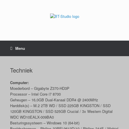
Menu
Techniek
Computer:
Moederbord – Gigabyte Z370-HD3P
Processor – Intel Core i7 8700
Geheugen – 16,0GB Dual-Kanaal DDR4 @ 2400MHz
Harddisk(s) – M.2 2TB WD / SSD 225GB KINGSTON / SSD
120GB KINGSTON / SSD 525GB Crucial / 3x Western Digital
WDC WD10EALX-009BA0
Besturingssysteem – Windows 10 (64-bit)
Beeldschermen – Philips 32PFL9613D/10 / Philips 244E / Mobiel