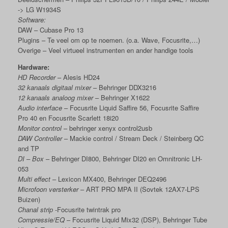
-> LG W1934S
Software:
DAW – Cubase Pro 13
Plugins – Te veel om op te noemen. (o.a. Wave, Focusrite,…)
Overige – Veel virtueel instrumenten en ander handige tools
Hardware:
HD Recorder
– Alesis HD24
32 kanaals digitaal mixer
– Behringer DDX3216
12 kanaals analoog mixer
– Behringer X1622
Audio interface
– Focusrite Liquid Saffire 56, Focusrite Saffire
Pro 40 en Focusrite Scarlett 18i20
Monitor control
– behringer xenyx control2usb
DAW Controller
– Mackie control / Stream Deck / Steinberg QC
and TP
DI – Box
– Behringer DI800, Behringer DI20 en
Omnitronic LH-
053
Multi effect
– Lexicon MX400, Behringer DEQ2496
Microfoon versterker
– ART PRO MPA II (Sovtek 12AX7-LPS
Buizen)
Chanal strip
-Focusrite twintrak pro
Compressie/EQ
– Focusrite Liquid Mix32 (DSP), Behringer Tube