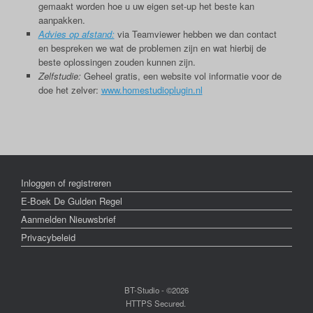
gemaakt worden hoe u uw eigen set-up het beste kan
aanpakken.
Advies op afstand:
via Teamviewer hebben we dan contact
en bespreken we wat de problemen zijn en wat hierbij de
beste oplossingen zouden kunnen zijn.
Zelfstudie:
Geheel gratis, een website vol informatie voor de
doe het zelver:
www.homestudioplugin.nl
Inloggen of registreren
E-Boek De Gulden Regel
Aanmelden Nieuwsbrief
Privacybeleid
BT-Studio - ©2026
HTTPS Secured.