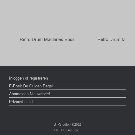
Retro Drum Machines Boss
Retro Drum Machi
Inloggen of registreren
E-Boek De Gulden Regel
Aanmelden Nieuwsbrief
Privacybeleid
BT-Studio - ©2026
HTTPS Secured.