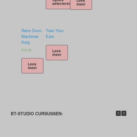
Lees
selecteren
meer
Dit
product
heeft
meerdere
Retro Drum
Train Your
variaties.
Machines
Ears
Deze
Korg
optie
€
10.00
Lees
kan
meer
gekozen
worden
Lees
meer
op
de
productpagina
BT-STUDIO CURSUSSEN: