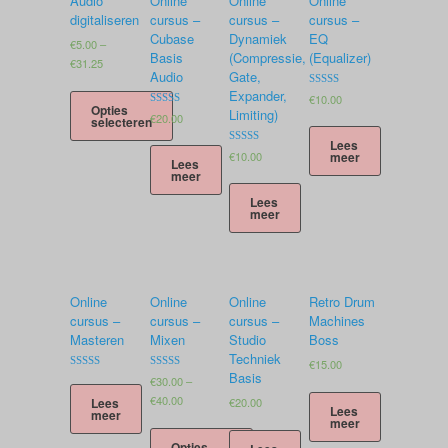
Audio
Online
Online
Online
digitaliseren
cursus –
cursus –
cursus –
Cubase
Dynamiek
EQ
€
5.00
–
Basis
(Compressie,
(Equalizer)
€
31.25
Audio
Gate,
Expander,
Waardering
€
10.00
5.00
Opties
Limiting)
Waardering
€
20.00
uit 5
selecteren
5.00
uit 5
Lees
Dit
Waardering
€
10.00
meer
Lees
5.00
product
meer
uit 5
heeft
Lees
meerdere
meer
variaties.
Deze
optie
kan
gekozen
Online
Online
Online
Retro Drum
worden
cursus –
cursus –
cursus –
Machines
op
Masteren
Mixen
Studio
Boss
de
Techniek
€
15.00
productpagina
Basis
Waardering
Waardering
€
30.00
–
5.00
5.00
€
40.00
uit 5
uit 5
Lees
€
20.00
Lees
meer
meer
Opties