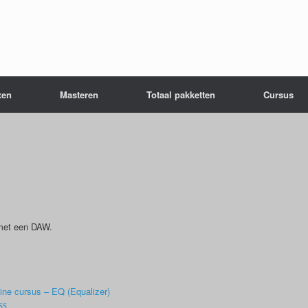
xen
Masteren
Totaal pakketten
Cursus
 met een DAW.
ine cursus – EQ (Equalizer)