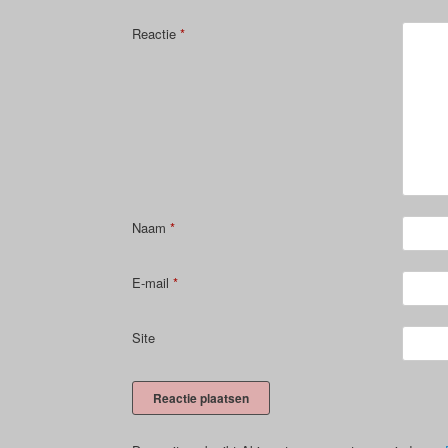
Reactie
*
Naam
*
E-mail
*
Site