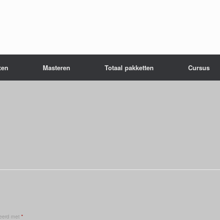
xen
Masteren
Totaal pakketten
Cursus
keerd met
*