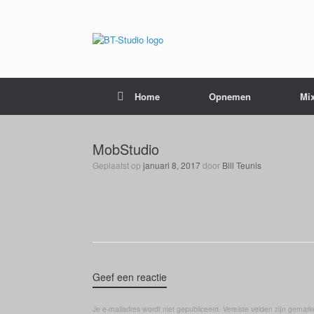
Home
Opnemen
Mi
MobStudio
Geplaatst op
januari 8, 2017
door
Bill Teunis
Geef een reactie
Je e-mailadres wordt niet gepubliceerd.
Vereiste velden zijn gemar