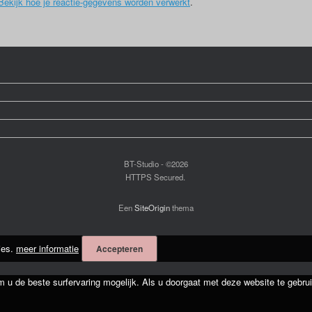
Bekijk hoe je reactie-gegevens worden verwerkt
.
BT-Studio - ©2026
HTTPS Secured.
Een
SiteOrigin
thema
ies.
meer informatie
Accepteren
m u de beste surfervaring mogelijk. Als u doorgaat met deze website te gebrui