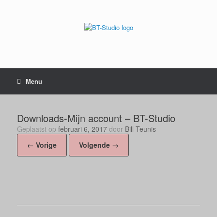
Menu
Downloads-Mijn account – BT-Studio
Geplaatst op
februari 6, 2017
door
Bill Teunis
← Vorige
Volgende →