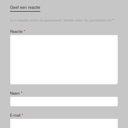
Geef een reactie
Je e-mailadres wordt niet gepubliceerd.
Vereiste velden zijn gemarkeerd met
*
Reactie
*
Naam
*
E-mail
*