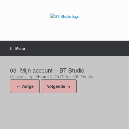
Menu
03- Mijn account – BT-Studio
Geplaatst op
februari 6, 2017
door
Bill Teunis
← Vorige
Volgende →