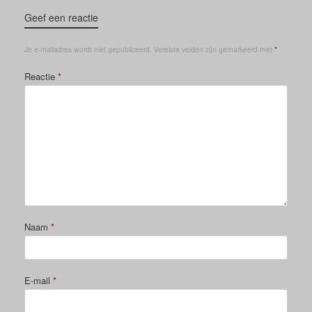
Geef een reactie
Je e-mailadres wordt niet gepubliceerd.
Vereiste velden zijn gemarkeerd met
*
Reactie
*
Naam
*
E-mail
*