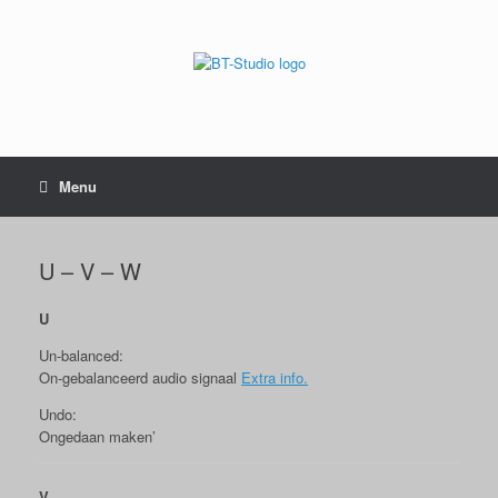
Menu
U – V – W
U
Un-balanced:
On-gebalanceerd audio signaal
Extra info.
Undo:
Ongedaan maken’
V