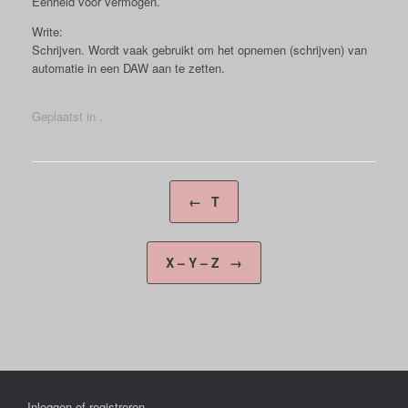
Eenheid voor vermogen.
Write:
Schrijven. Wordt vaak gebruikt om het opnemen (schrijven) van
automatie in een DAW aan te zetten.
Geplaatst in .
Berichtnavigatie
←
T
X – Y – Z
→
Inloggen of registreren