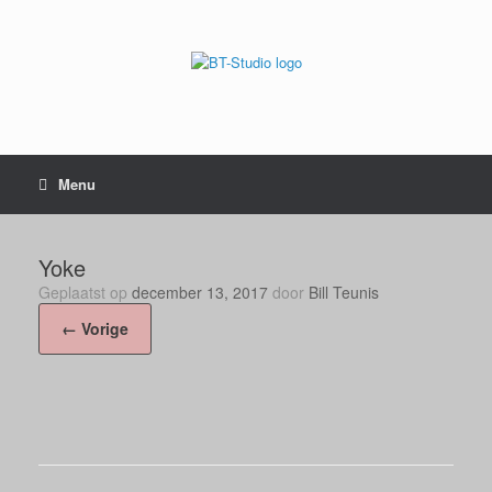
Menu
Yoke
Geplaatst op
december 13, 2017
door
Bill Teunis
← Vorige