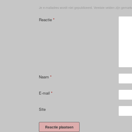
Je e-mailadres wordt niet gepubliceerd.
Vereiste velden zijn gemar
Reactie
*
Naam
*
E-mail
*
Site