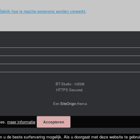
Bekijk hoe je reactie-gegevens worden verwerkt
.
BT-Studio - ©2026
HTTPS Secured.
Een
SiteOrigin
thema
ies.
meer informatie
Accepteren
m u de beste surfervaring mogelijk. Als u doorgaat met deze website te gebrui