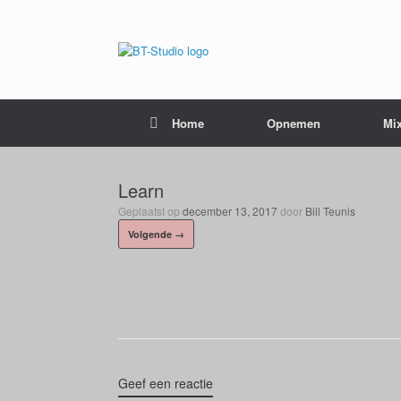
Home
Opnemen
Mi
Learn
Geplaatst op
december 13, 2017
door
Bill Teunis
Volgende →
Geef een reactie