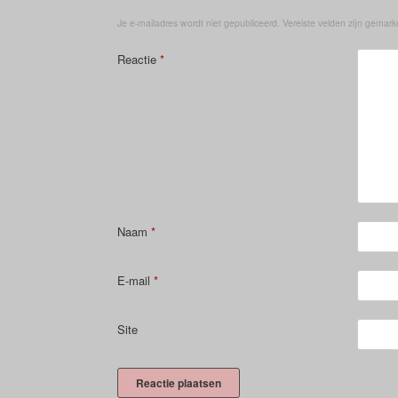
Je e-mailadres wordt niet gepubliceerd.
Vereiste velden zijn gemar
Reactie
*
Naam
*
E-mail
*
Site