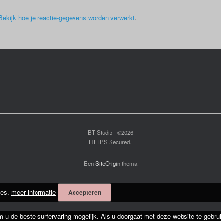
Bekijk hoe je reactie-gegevens worden verwerkt
.
BT-Studio - ©2026
HTTPS Secured.
Een
SiteOrigin
thema
ies.
meer informatie
Accepteren
m u de beste surfervaring mogelijk. Als u doorgaat met deze website te gebrui