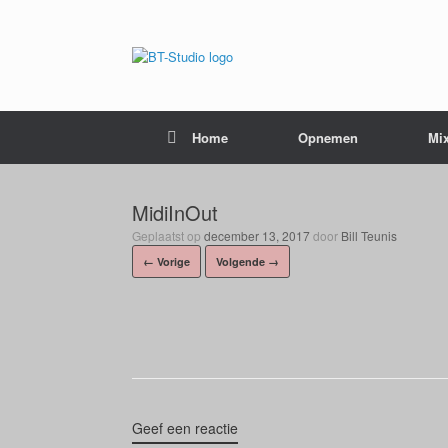
Home
Opnemen
Mi
MidiInOut
Geplaatst op
december 13, 2017
door
Bill Teunis
← Vorige
Volgende →
Geef een reactie