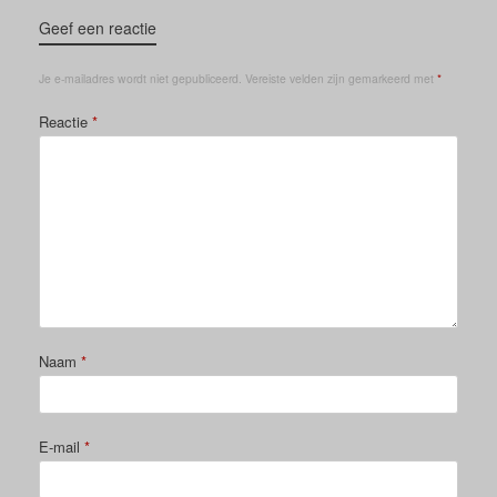
Geef een reactie
Je e-mailadres wordt niet gepubliceerd.
Vereiste velden zijn gemarkeerd met
*
Reactie
*
Naam
*
E-mail
*