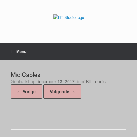
Menu
MidiCables
Geplaatst op
december 13, 2017
door
Bill Teunis
← Vorige
Volgende →