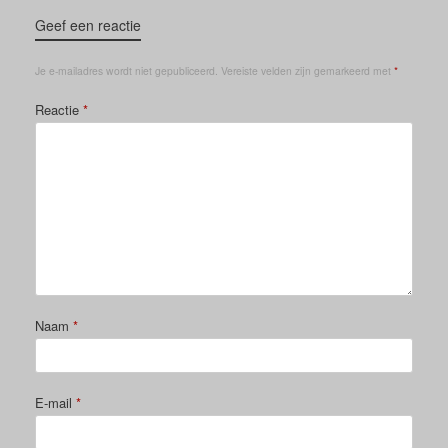
Geef een reactie
Je e-mailadres wordt niet gepubliceerd.
Vereiste velden zijn gemarkeerd met
*
Reactie
*
Naam
*
E-mail
*