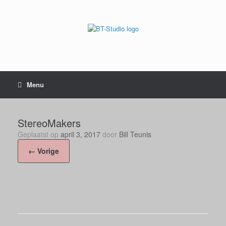
Menu
StereoMakers
Geplaatst op
april 3, 2017
door
Bill Teunis
← Vorige