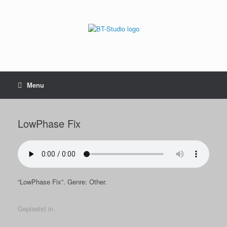
Menu
LowPhase Fix
“LowPhase Fix”. Genre: Other.
Geplaatst in .