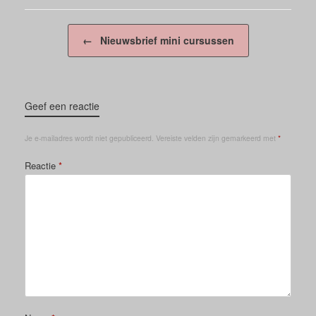
Berichtnavigatie
←
Nieuwsbrief mini cursussen
Geef een reactie
Je e-mailadres wordt niet gepubliceerd.
Vereiste velden zijn gemarkeerd met
*
Reactie
*