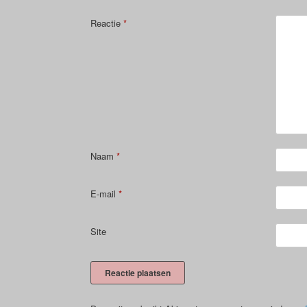
Reactie
*
Naam
*
E-mail
*
Site