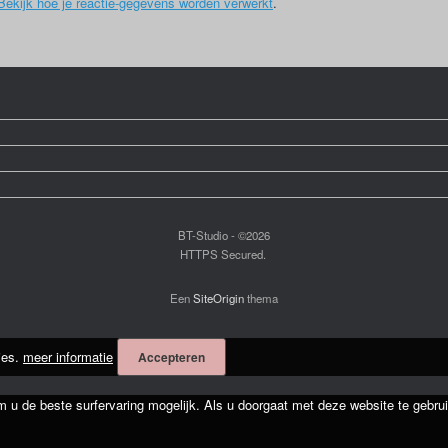
Bekijk hoe je reactie-gegevens worden verwerkt
.
BT-Studio - ©2026
HTTPS Secured.
Een
SiteOrigin
thema
ies.
meer informatie
Accepteren
m u de beste surfervaring mogelijk. Als u doorgaat met deze website te gebrui