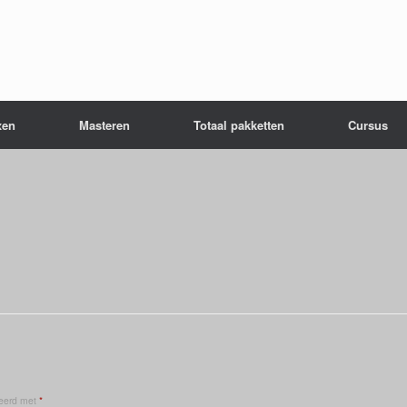
xen
Masteren
Totaal pakketten
Cursus
keerd met
*