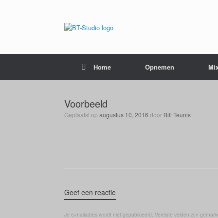
Home
Opnemen
Mi
Voorbeeld
Geplaatst op
augustus 10, 2016
door
Bill Teunis
Geef een reactie
Je e-mailadres wordt niet gepubliceerd.
Vereiste velden zijn gemar