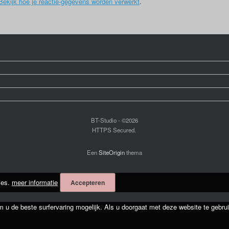
Bekijk hoe je reactie-gegevens worden verwerkt
.
BT-Studio - ©2026
HTTPS Secured.
Een
SiteOrigin
thema
ies.
meer informatie
Accepteren
m u de beste surfervaring mogelijk. Als u doorgaat met deze website te gebrui