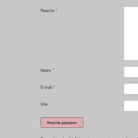
Reactie
*
Naam
*
E-mail
*
Site