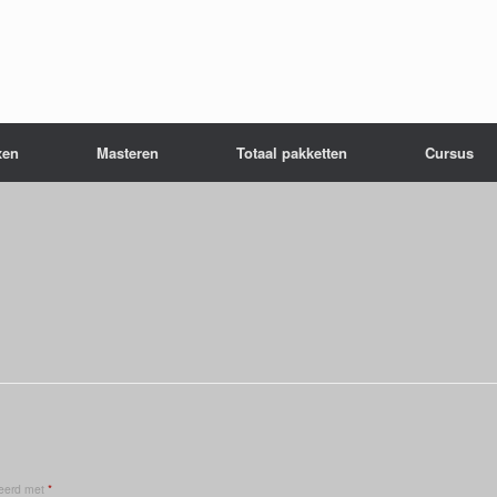
xen
Masteren
Totaal pakketten
Cursus
keerd met
*