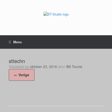
Menu
sttechn
Geplaatst op
oktober 23, 2016
door
Bill Teunis
← Vorige