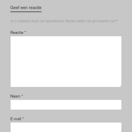
Geef een reactie
Je e-mailadres wordt niet gepubliceerd.
Vereiste velden zijn gemarkeerd met
*
Reactie
*
Naam
*
E-mail
*