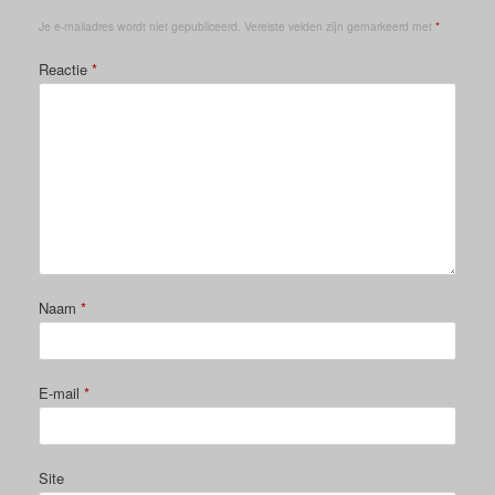
Je e-mailadres wordt niet gepubliceerd.
Vereiste velden zijn gemarkeerd met
*
Reactie
*
Naam
*
E-mail
*
Site