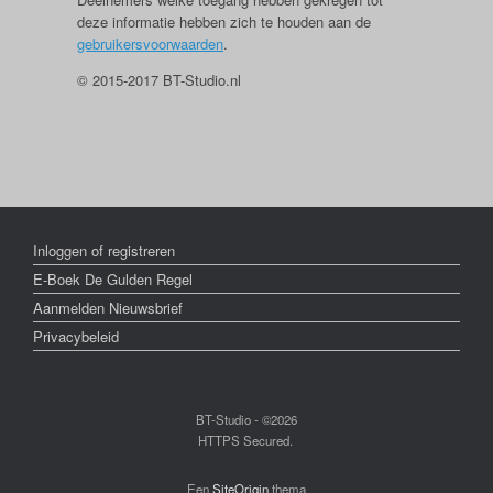
deze informatie hebben zich te houden aan de
gebruikersvoorwaarden
.
© 2015-2017 BT-Studio.nl
Inloggen of registreren
E-Boek De Gulden Regel
Aanmelden Nieuwsbrief
Privacybeleid
BT-Studio - ©2026
HTTPS Secured.
Een
SiteOrigin
thema