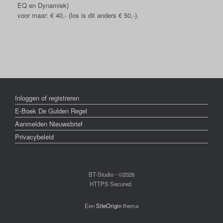
EQ en Dynamiek)
voor maar: € 40,- (los is dit anders € 50,-).
Inloggen of registreren
E-Boek De Gulden Regel
Aanmelden Nieuwsbrief
Privacybeleid
BT-Studio - ©2026
HTTPS Secured.
Een
SiteOrigin
thema